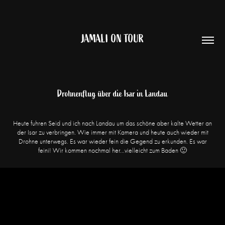
JAMALI ON TOUR
Drohnenflug über die Isar in Landau
Heute fuhren Seid und ich nach Landau um das schöne aber kalte Wetter an
der Isar zu verbringen. Wie immer mit Kamera und heute auch wieder mit
Drohne unterwegs. Es war wieder fein die Gegend zu erkunden. Es war
feini! Wir kommen nochmal her...vielleicht zum Baden 🙂