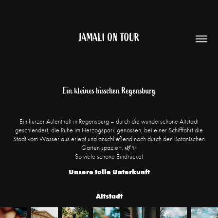
JAMALI ON TOUR
Ein kleines bisschen Regensburg
Ein kurzer Aufenthalt in Regensburg – durch die wunderschöne Altstadt
geschlendert, die Ruhe im Herzogspark genossen, bei einer Schifffahrt die
Stadt vom Wasser aus erlebt und anschließend noch durch den Botanischen
Garten spaziert. 🌿✨
So viele schöne Eindrücke!
Unsere tolle Unterkunft
Altstadt