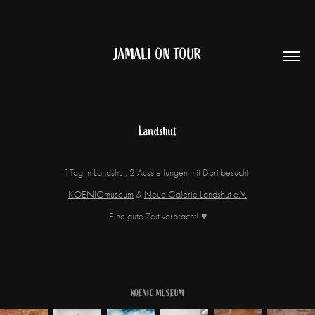
JAMALI ON TOUR
Landshut
1Tag in Landshut, 2 Ausstellungen mit Dori besucht.
KOENIGmuseum
&
Neue Galerie Landshut e.V.
Eine gute Zeit verbracht! ♥
KOENIG MUSEUM