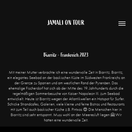
JAMALI ON TOUR
Biarritz - Frankreich 2023
Mit meiner Mutter verbrachte ich eine wundervolle Zeit in Biarritz. Biarritz,
ein elegantes Seebad an der baskischen Küste im Südwesten Frankreichs an
der Grenze zu Spanien und am westlichen Rand der Pyrenäen. Das
ehemalige Fischerdorf hat sich ab der Mitte des 19. Jahrhunderts durch die
regelmäßigen Sommerbesuche von Kaiser Napoleon III. zum Seebad
entwickelt. Heute ist Biarritz wegen der Atlantikwellen ein Hotspot für Surfer.
Schicke Strandcafes, Galerien, viele kleine und feine Bistros und Restaurants
mit zum Teil auch baskischer Küche z.B. Pintxos 😍 Die Menschen hier in
Biarritz sind sehr entspannt. Muss wohl an der Meeresluft liegen 🤗 Wir
hatten eine wundervolle Zeit.