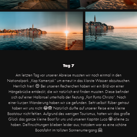
Tag 7
Am letzten Tag vor unserer Abreise mussten wir noch einmal in den
Nationalpark „Kap Kamenjak“ um erneut in das klarste Wasser abzutauchen.
Herrlich hier! 😍 Bei unseren Recherchen haben wir ein Bild von einer
Hängebrücke entdeckt, die wir natürlich erst finden mussten. Diese befindet
sich auf einer Halbinsel unterhalb der Festung „Fort Punto Christo“. Nach
einer kurzen Wanderung haben wir sie gefunden. Seht selbst! Rüber getraut
haben wir uns nicht 😂🙈 Natürlich durfte auf unserer Reise eine kleine
Bootstour nicht fehlen. Aufgrund des wenigen Tourismus, hatten wir das große
Glück das ganze kleine Boot für uns und unseren Kapitän Luca 🤩 alleine zu
haben. Delfinsichtungen blieben leider aus; trotzdem war es eine schöne
Bootsfahrt im tollsten Sonnenuntergang 🤗