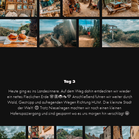
Tag 3
Heute ging es ins Landesinnere. Auf dem Weg dahin entdeckten wir wieder
ein nettes Fleckchen Erde 🌸🦋🐞🦟💛 Anschließend fuhren wir weiter durch
Wald, Gestrüpp und aufregenden Wegen Richtung HUM. Die kleinste Stadt
der Welt! 😍 Trotz Nieselregen machten wir noch einen kleinen
Hafenspaziergang und sind gespannt wo es uns morgen hin verschlägt 🤩