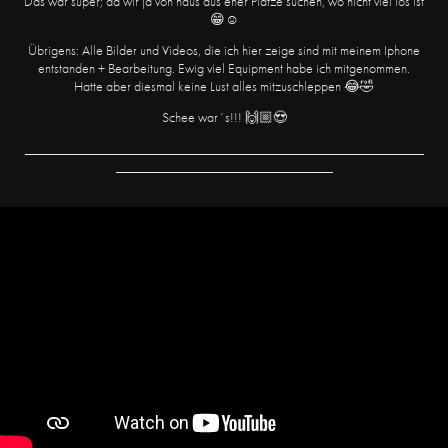
Das war super; da wir ja von haus aus eher Plätze suchen, wo nicht viel los ist
😁☺️
Übrigens: Alle Bilder und Videos, die ich hier zeige sind mit meinem Iphone
entstanden + Bearbeitung. Ewig viel Equipment habe ich mitgenommen.
Hatte aber diesmal keine Lust alles mitzuschleppen 😂🤣
Schee war´s!!! 🙌🏼😍
_________________________________________________________
_______________________________