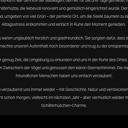
erkunft war definitiv der Bauwagen, den wir für die drei Tage gemietet h
äferhütte, die liebevoll renoviert und gemütlich eingerichtet wurde. De
 umgeben von viel Grün – der perfekte Ort, um die Seele baumeln zu la
Alltagsstress entkommen und einfach in Ruhe den Moment genießen.
aren unglaublich herzlich und gastfreundlich. Sie sorgten dafür, dass es
machte unseren Aufenthalt noch besonderer und trug zu der entspannt
wir genug Zeit, die Umgebung zu erkunden und uns in der Ruhe des Ortes 
m Zwitschern der Vögel und genossen den klaren Sternenhimmel. Die na
freundlichen Menschen haben uns einfach verzaubert.
 verzauberst uns immer wieder – mit Geschichte, Natur und versteckte
icht schon morgen, vielleicht im nächsten Jahr – aber vermutlich wieder 
Schäferhütchen-Charme.