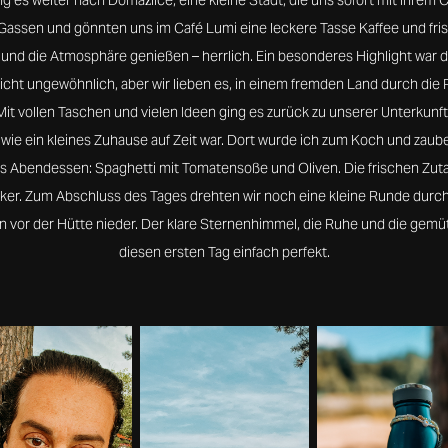
 es weiter nach Domažlice, eine kleine Stadt, die uns sofort mit ihrem 
Gassen und gönnten uns im Café Lumi eine leckere Tasse Kaffee und f
 und die Atmosphäre genießen – herrlich. Ein besonderes Highlight war 
leicht ungewöhnlich, aber wir lieben es, in einem fremden Land durch die
t vollen Taschen und vielen Ideen ging es zurück zu unserer Unterkunft 
 wie ein kleines Zuhause auf Zeit war. Dort wurde ich zum Koch und zaub
hes Abendessen: Spaghetti mit Tomatensoße und Oliven. Die frischen Zu
er. Zum Abschluss des Tages drehten wir noch eine kleine Runde durch
n vor der Hütte nieder. Der klare Sternenhimmel, die Ruhe und die ge
diesen ersten Tag einfach perfekt.